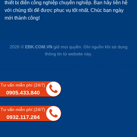
thiết bị điện công nghiệp chuyên nghiệp. Bạn hãy liên hệ
với chúng tôi để được phục vụ tốt nhất. Chúc bạn ngày
mới thành công!
2026 ©
EBK.COM.VN
giữ mọi quyền. Ghi nguồn khi sử dụng
thông tin từ website này.
thành lập công ty trọn gói
,
dịch vụ kế toán trọn gói
,
chữ ký số giá rẻ
,
dịch vụ thiết kế website
,
d
hosting azdata.vn
,
hỗ trợ website công nghiệp 4.0
Tư vấn miễn phí (24/7)
0905.433.840
Tư vấn miễn phí (24/7)
0932.117.284