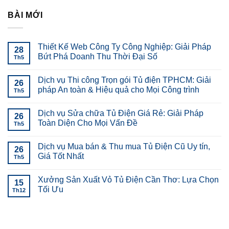
BÀI MỚI
Thiết Kế Web Công Ty Công Nghiệp: Giải Pháp
28
Bứt Phá Doanh Thu Thời Đại Số
Th5
Dịch vụ Thi công Trọn gói Tủ điện TPHCM: Giải
26
pháp An toàn & Hiệu quả cho Mọi Công trình
Th5
Dịch vụ Sửa chữa Tủ Điện Giá Rẻ: Giải Pháp
26
Toàn Diện Cho Mọi Vấn Đề
Th5
Dịch vụ Mua bán & Thu mua Tủ Điện Cũ Uy tín,
26
Giá Tốt Nhất
Th5
Xưởng Sản Xuất Vỏ Tủ Điện Cần Thơ: Lựa Chọn
15
Tối Ưu
Th12