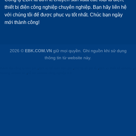
thiết bị điện công nghiệp chuyên nghiệp. Bạn hãy liên hệ
với chúng tôi để được phục vụ tốt nhất. Chúc bạn ngày
mới thành công!
2026 ©
EBK.COM.VN
giữ mọi quyền. Ghi nguồn khi sử dụng
thông tin từ website này.
thành lập công ty trọn gói
,
dịch vụ kế toán trọn gói
,
chữ ký số giá rẻ
,
dịch vụ thiết kế website
,
d
hosting azdata.vn
,
hỗ trợ website công nghiệp 4.0