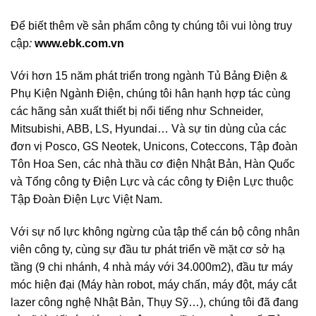
Để biết thêm về sản phẩm công ty chúng tôi vui lòng truy
cập
:
www.ebk.com.vn
Với hơn 15 năm phát triển trong ngành Tủ Bảng Điện &
Phụ Kiện Ngành Điện, chúng tôi hân hạnh hợp tác cùng
các hãng sản xuất thiết bị nổi tiếng như Schneider,
Mitsubishi, ABB, LS, Hyundai… Và sự tin dùng của các
đơn vị Posco, GS Neotek, Unicons, Coteccons, Tập đoàn
Tôn Hoa Sen, các nhà thầu cơ điện Nhật Bản, Hàn Quốc
và Tổng công ty Điện Lực và các công ty Điện Lực thuộc
Tập Đoàn Điện Lực Việt Nam.
Với sự nổ lực không ngừng của tập thể cán bộ công nhân
viên công ty, cùng sự đầu tư phát triển về mặt cơ sở hạ
tầng (9 chi nhánh, 4 nhà máy với 34.000m2), đầu tư máy
móc hiện đại (Máy hàn robot, máy chấn, máy đột, máy cắt
lazer công nghệ Nhật Bản, Thụy Sỹ…), chúng tôi đã đang