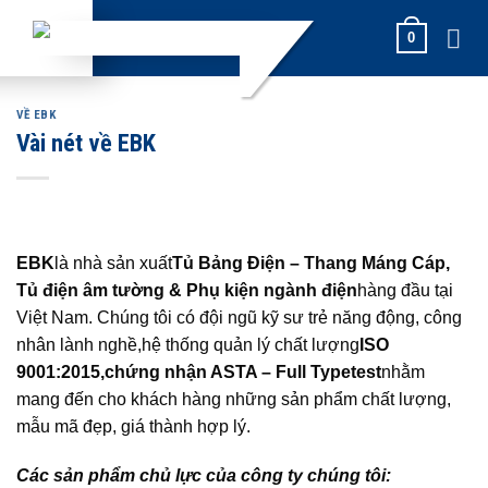
Skip
0
to
content
VỀ EBK
Vài nét về EBK
EBK
là nhà sản xuất
Tủ Bảng Điện – Thang Máng Cáp,
Tủ điện âm tường & Phụ kiện ngành điện
hàng đầu tại
Việt Nam. Chúng tôi có đội ngũ kỹ sư trẻ năng động, công
nhân lành nghề,hệ thống quản lý chất lượng
ISO
9001:2015,
chứng nhận ASTA – Full Typetest
nhằm
mang đến cho khách hàng những sản phẩm chất lượng,
mẫu mã đẹp, giá thành hợp lý.
Các sản phẩm chủ lực của công ty chúng tôi: