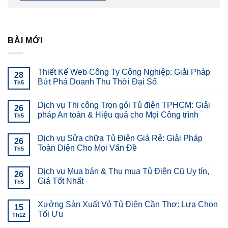
BÀI MỚI
Thiết Kế Web Công Ty Công Nghiệp: Giải Pháp
28
Bứt Phá Doanh Thu Thời Đại Số
Th5
Dịch vụ Thi công Trọn gói Tủ điện TPHCM: Giải
26
pháp An toàn & Hiệu quả cho Mọi Công trình
Th5
Dịch vụ Sửa chữa Tủ Điện Giá Rẻ: Giải Pháp
26
Toàn Diện Cho Mọi Vấn Đề
Th5
Dịch vụ Mua bán & Thu mua Tủ Điện Cũ Uy tín,
26
Giá Tốt Nhất
Th5
Xưởng Sản Xuất Vỏ Tủ Điện Cần Thơ: Lựa Chọn
15
Tối Ưu
Th12