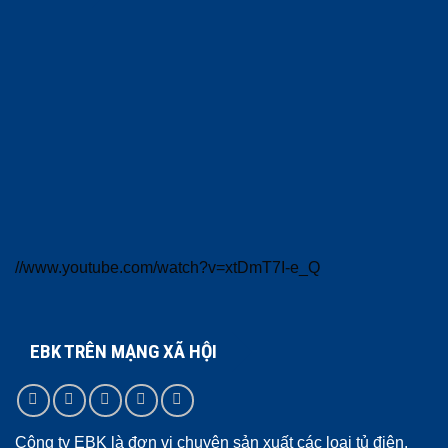
//www.youtube.com/watch?v=xtDmT7I-e_Q
EBK TRÊN MẠNG XÃ HỘI
Công ty EBK là đơn vị chuyên sản xuất các loại tủ điện,