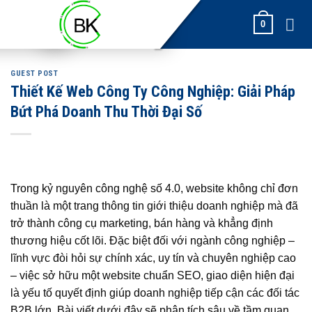
Skip
0
to
content
GUEST POST
Thiết Kế Web Công Ty Công Nghiệp: Giải Pháp
Bứt Phá Doanh Thu Thời Đại Số
Trong kỷ nguyên công nghệ số 4.0, website không chỉ đơn
thuần là một trang thông tin giới thiệu doanh nghiệp mà đã
trở thành công cụ marketing, bán hàng và khẳng định
thương hiệu cốt lõi. Đặc biệt đối với ngành công nghiệp –
lĩnh vực đòi hỏi sự chính xác, uy tín và chuyên nghiệp cao
– việc sở hữu một website chuẩn SEO, giao diện hiện đại
là yếu tố quyết định giúp doanh nghiệp tiếp cận các đối tác
B2B lớn. Bài viết dưới đây sẽ phân tích sâu về tầm quan