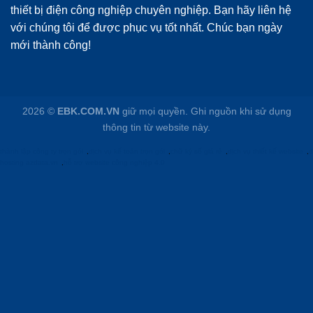
thiết bị điện công nghiệp chuyên nghiệp. Bạn hãy liên hệ
với chúng tôi để được phục vụ tốt nhất. Chúc bạn ngày
mới thành công!
2026 ©
EBK.COM.VN
giữ mọi quyền. Ghi nguồn khi sử dụng
thông tin từ website này.
thành lập công ty trọn gói
,
dịch vụ kế toán trọn gói
,
chữ ký số giá rẻ
,
dịch vụ thiết kế website
,
d
hosting azdata.vn
,
hỗ trợ website công nghiệp 4.0