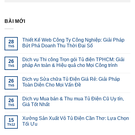
BÀI MỚI
Thiết Kế Web Công Ty Công Nghiệp: Giải Pháp
28
Bứt Phá Doanh Thu Thời Đại Số
Th5
Dịch vụ Thi công Trọn gói Tủ điện TPHCM: Giải
26
pháp An toàn & Hiệu quả cho Mọi Công trình
Th5
Dịch vụ Sửa chữa Tủ Điện Giá Rẻ: Giải Pháp
26
Toàn Diện Cho Mọi Vấn Đề
Th5
Dịch vụ Mua bán & Thu mua Tủ Điện Cũ Uy tín,
26
Giá Tốt Nhất
Th5
Xưởng Sản Xuất Vỏ Tủ Điện Cần Thơ: Lựa Chọn
15
Tối Ưu
Th12