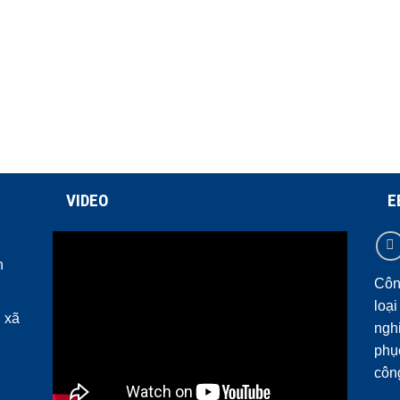
VIDEO
E
h
Côn
loại
 xã
ngh
phụ
côn