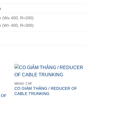
s
 (W≤ 400, R=200)
 (W> 400, R=300)
MÁNG CÁP
MÁNG CÁP
CO GIẢM THẲNG / REDUCER OF
CO THẬP / CROSS 
CABLE TRUNKING
TRUNKING
 OF