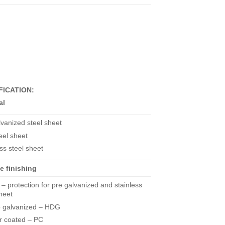
FICATION:
al
lvanized steel sheet
eel sheet
ss steel sheet
e finishing
 – protection for pre galvanized and stainless
sheet
p galvanized – HDG
 coated – PC