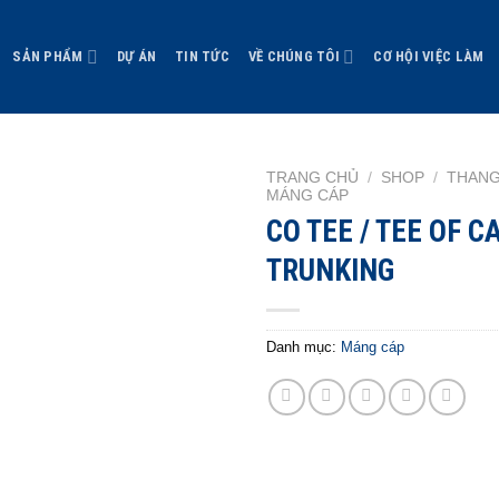
SẢN PHẨM
DỰ ÁN
TIN TỨC
VỀ CHÚNG TÔI
CƠ HỘI VIỆC LÀM
TRANG CHỦ
/
SHOP
/
THANG
MÁNG CÁP
CO TEE / TEE OF C
TRUNKING
Danh mục:
Máng cáp