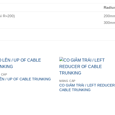
Radiu
hì R=200)
200mm
300mm
 CÁP
ÊN / UP OF CABLE TRUNKING
MÁNG CÁP
CO GIẢM TRÁI / LEFT REDUCER
CABLE TRUNKING