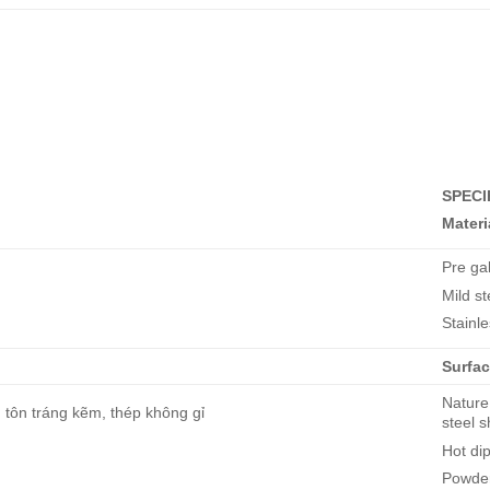
SPECI
Materi
Pre ga
Mild st
Stainle
Surfac
Nature
m tôn tráng kẽm, thép không gỉ
steel 
Hot di
Powder