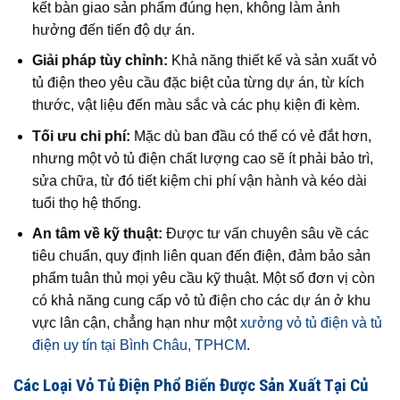
kết bàn giao sản phẩm đúng hẹn, không làm ảnh
hưởng đến tiến độ dự án.
Giải pháp tùy chỉnh:
Khả năng thiết kế và sản xuất vỏ
tủ điện theo yêu cầu đặc biệt của từng dự án, từ kích
thước, vật liệu đến màu sắc và các phụ kiện đi kèm.
Tối ưu chi phí:
Mặc dù ban đầu có thể có vẻ đắt hơn,
nhưng một vỏ tủ điện chất lượng cao sẽ ít phải bảo trì,
sửa chữa, từ đó tiết kiệm chi phí vận hành và kéo dài
tuổi thọ hệ thống.
An tâm về kỹ thuật:
Được tư vấn chuyên sâu về các
tiêu chuẩn, quy định liên quan đến điện, đảm bảo sản
phẩm tuân thủ mọi yêu cầu kỹ thuật. Một số đơn vị còn
có khả năng cung cấp vỏ tủ điện cho các dự án ở khu
vực lân cận, chẳng hạn như một
xưởng vỏ tủ điện và tủ
điện uy tín tại Bình Châu, TPHCM
.
Các Loại Vỏ Tủ Điện Phổ Biến Được Sản Xuất Tại Củ