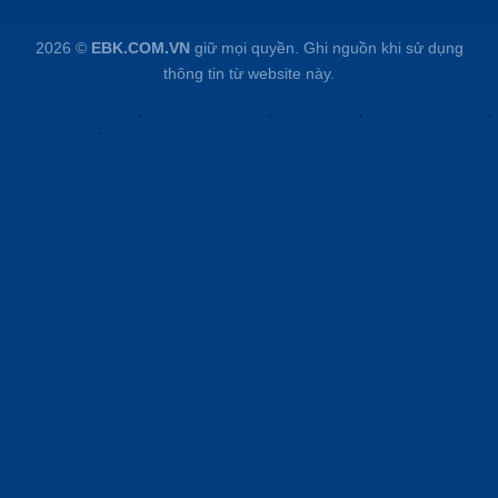
2026 ©
EBK.COM.VN
giữ mọi quyền. Ghi nguồn khi sử dụng
thông tin từ website này.
thành lập công ty trọn gói
,
dịch vụ kế toán trọn gói
,
chữ ký số giá rẻ
,
dịch vụ thiết kế website
,
d
hosting azdata.vn
,
hỗ trợ website công nghiệp 4.0